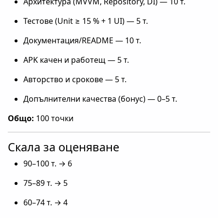
Архитектура (MVVM, Repository, DI) — 10 т.
Тестове (Unit ≥ 15 % + 1 UI) — 5 т.
Документация/README — 10 т.
APK качен и работещ — 5 т.
Авторство и срокове — 5 т.
Допълнителни качества (бонус) — 0–5 т.
Общо:
100 точки
Скала за оценяване
90–100 т. → 6
75–89 т. → 5
60–74 т. → 4