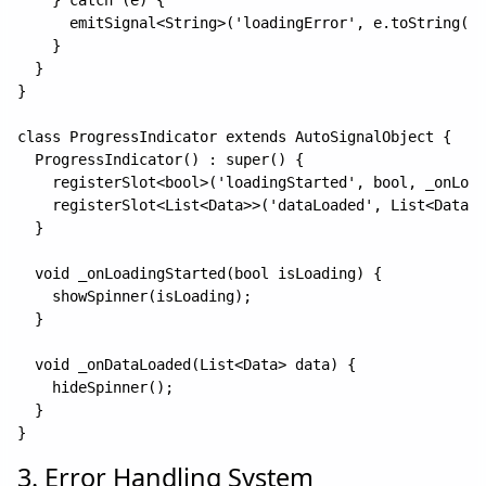
      emitSignal<String>('loadingError', e.toString())
    }

  }

}

class ProgressIndicator extends AutoSignalObject {

  ProgressIndicator() : super() {

    registerSlot<bool>('loadingStarted', bool, _onLoad
    registerSlot<List<Data>>('dataLoaded', List<Data>,
  }

  void _onLoadingStarted(bool isLoading) {

    showSpinner(isLoading);

  }

  void _onDataLoaded(List<Data> data) {

    hideSpinner();

  }

3. Error Handling System