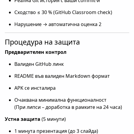
Реална Git история с ваши commit-и
Сходство ≤ 30 % (GitHub Classroom check)
Нарушение → автоматична оценка 2
Процедура на защита
Предварителен контрол
Валиден GitHub линк
README във валиден Markdown формат
APK се инсталира
Очаквана минимална функционалност
(При липси – доработка в рамките на 24 часа)
Устна защита
(5 минути)
1 минута презентация (до 3 слайда)