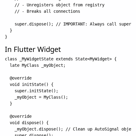
    // - Unregisters object from registry

    // - Breaks all connections

    super.dispose(); // IMPORTANT: Always call super.d
  }

In Flutter Widget
class _MyWidgetState extends State<MyWidget> {

  late MyClass _myObject;

  @override

  void initState() {

    super.initState();

    _myObject = MyClass();

  }

  @override

  void dispose() {

    _myObject.dispose(); // Clean up AutoSignal object

    super.dispose();
