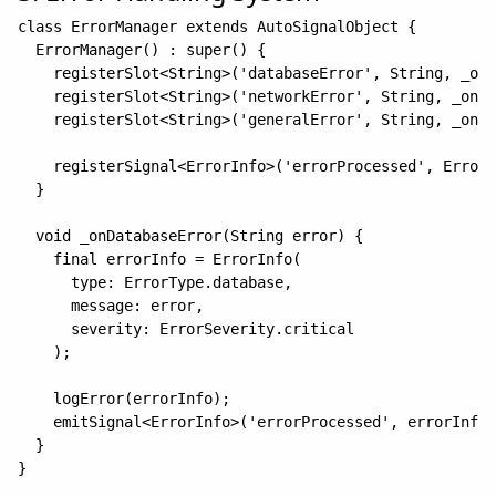
class ErrorManager extends AutoSignalObject {

  ErrorManager() : super() {

    registerSlot<String>('databaseError', String, _onD
    registerSlot<String>('networkError', String, _onNe
    registerSlot<String>('generalError', String, _onGe
    registerSignal<ErrorInfo>('errorProcessed', ErrorI
  }

  void _onDatabaseError(String error) {

    final errorInfo = ErrorInfo(

      type: ErrorType.database,

      message: error,

      severity: ErrorSeverity.critical

    );

    logError(errorInfo);

    emitSignal<ErrorInfo>('errorProcessed', errorInfo)
  }
