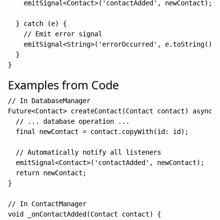
    emitSignal<Contact>('contactAdded', newContact);

  } catch (e) {

    // Emit error signal

    emitSignal<String>('errorOccurred', e.toString());

  }

Examples from Code
// In DatabaseManager

Future<Contact> createContact(Contact contact) async {

  // ... database operation ...

  final newContact = contact.copyWith(id: id);

  // Automatically notify all listeners

  emitSignal<Contact>('contactAdded', newContact);

  return newContact;

}

// In ContactManager  

void _onContactAdded(Contact contact) {
