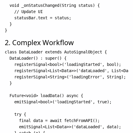
  void _onStatusChanged(String status) {

    // Update UI

    statusBar.text = status;

  }

2. Complex Workflow
class DataLoader extends AutoSignalObject {

  DataLoader() : super() {

    registerSignal<bool>('loadingStarted', bool);

    registerSignal<List<Data>>('dataLoaded', List<Data
    registerSignal<String>('loadingError', String);

  }

  Future<void> loadData() async {

    emitSignal<bool>('loadingStarted', true);

    try {

      final data = await fetchFromAPI();

      emitSignal<List<Data>>('dataLoaded', data);

    } catch (e) {
