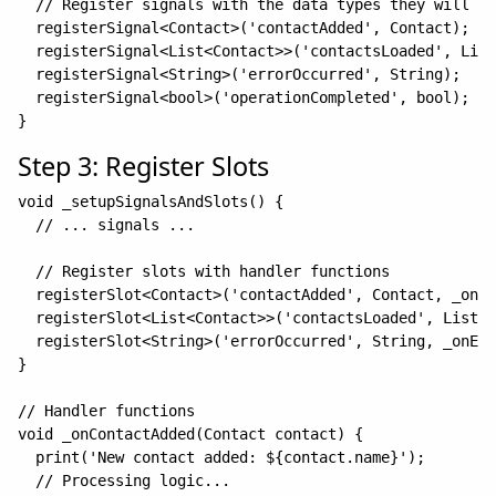
  // Register signals with the data types they will em
  registerSignal<Contact>('contactAdded', Contact);

  registerSignal<List<Contact>>('contactsLoaded', List
  registerSignal<String>('errorOccurred', String);

  registerSignal<bool>('operationCompleted', bool);

Step 3: Register Slots
void _setupSignalsAndSlots() {

  // ... signals ...

  // Register slots with handler functions

  registerSlot<Contact>('contactAdded', Contact, _onCo
  registerSlot<List<Contact>>('contactsLoaded', List<C
  registerSlot<String>('errorOccurred', String, _onErr
}

// Handler functions

void _onContactAdded(Contact contact) {

  print('New contact added: ${contact.name}');

  // Processing logic...
