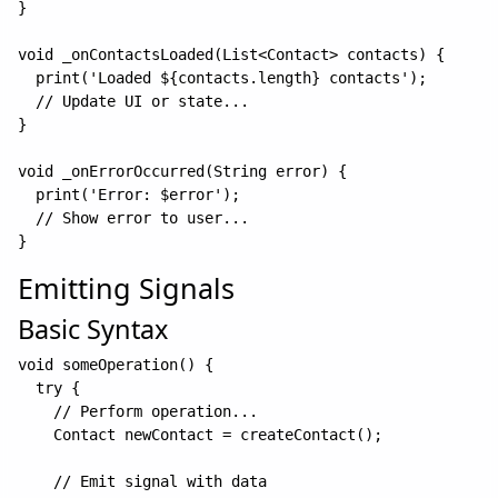
}

void _onContactsLoaded(List<Contact> contacts) {

  print('Loaded ${contacts.length} contacts');

  // Update UI or state...

}

void _onErrorOccurred(String error) {

  print('Error: $error');

  // Show error to user...

Emitting Signals
Basic Syntax
void someOperation() {

  try {

    // Perform operation...

    Contact newContact = createContact();

    // Emit signal with data
