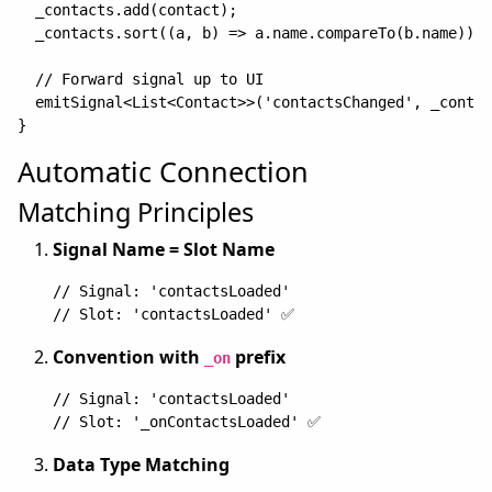
  _contacts.add(contact);

  _contacts.sort((a, b) => a.name.compareTo(b.name));

  // Forward signal up to UI

  emitSignal<List<Contact>>('contactsChanged', _contac
Automatic Connection
Matching Principles
Signal Name = Slot Name
// Signal: 'contactsLoaded'

Convention with
prefix
_on
// Signal: 'contactsLoaded'  

Data Type Matching